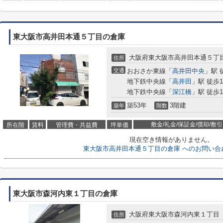
東大阪市高井田本通５丁目の倉庫
大阪府東大阪市高井田本通５丁
住所
交通
おおさか東線「
高井田中央
」駅 
地下鉄中央線「
高井田
」駅 徒歩1
地下鉄中央線「
深江橋
」駅 徒歩1
築53年
3階建
築年
階数
敷金/礼金/保証金/償却/敷引
所在階
賃料
管理費・共益費
坪単価
現在空き情報がありません。
東大阪市高井田本通５丁目の倉庫 へのお問い合
東大阪市森河内東１丁目の倉庫
大阪府東大阪市森河内東１丁目
住所