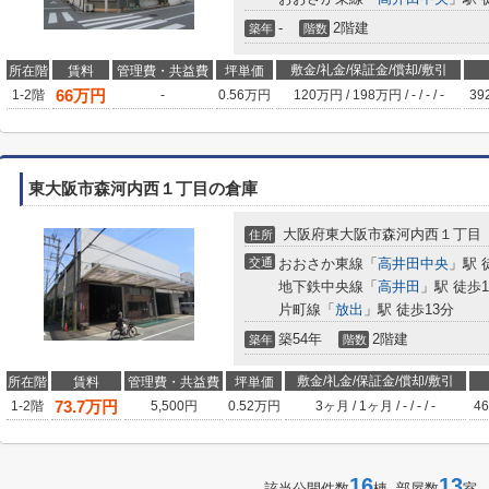
-
2階建
築年
階数
敷金/礼金/保証金/償却/敷引
所在階
賃料
管理費・共益費
坪単価
66
万円
1-2階
-
0.56万円
120万円
/
198万円
/
-
/
-
/
-
39
東大阪市森河内西１丁目の倉庫
大阪府東大阪市森河内西１丁目
住所
交通
おおさか東線「
高井田中央
」駅 
地下鉄中央線「
高井田
」駅 徒歩1
片町線「
放出
」駅 徒歩13分
築54年
2階建
築年
階数
敷金/礼金/保証金/償却/敷引
所在階
賃料
管理費・共益費
坪単価
73.7
万円
1-2階
5,500円
0.52万円
3ヶ月
/
1ヶ月
/
-
/
-
/
-
46
16
13
該当公開件数
棟 部屋数
室 