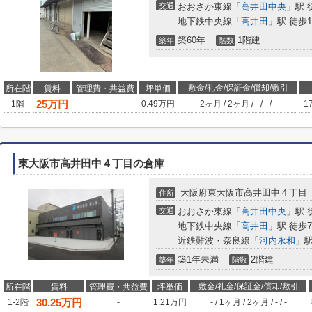
交通
おおさか東線「
高井田中央
」駅 
地下鉄中央線「
高井田
」駅 徒歩1
築60年
1階建
築年
階数
敷金/礼金/保証金/償却/敷引
所在階
賃料
管理費・共益費
坪単価
25
万円
1階
-
0.49万円
2ヶ月
/
2ヶ月
/
-
/
-
/
-
1
東大阪市高井田中４丁目の倉庫
大阪府東大阪市高井田中４丁目
住所
交通
おおさか東線「
高井田中央
」駅 
地下鉄中央線「
高井田
」駅 徒歩
近鉄難波・奈良線「
河内永和
」駅
築1年未満
2階建
築年
階数
敷金/礼金/保証金/償却/敷引
所在階
賃料
管理費・共益費
坪単価
30.25
万円
1-2階
-
1.21万円
-
/
1ヶ月
/
2ヶ月
/
-
/
-