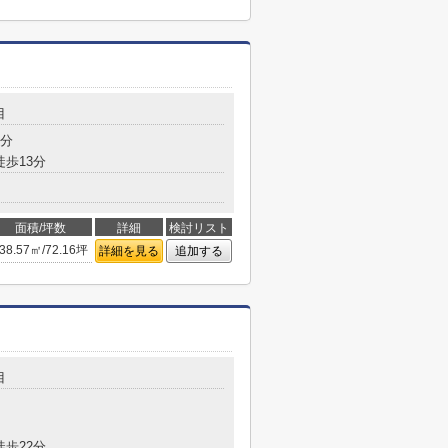
目
8分
徒歩13分
面積/坪数
詳細
検討リスト
38.57㎡/72.16坪
詳細を見る
追加する
目
徒歩22分