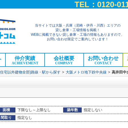
TEL：0120-011
当サイトでは大阪・兵庫（尼崎・伊丹・川西）エリアの
貸し倉庫・工場情報を掲載！
WEBに掲載できない貸し倉庫・工場の情報もありますので、
お問い合わせ限定でご案内しています！
へ
仲介実績
会社概要
お問い合わせ
ACHIEVEMENT
COMPANY
CONTACT
(住宅以外建物全部)路線・駅から探す
>
大阪メトロ地下鉄中央線
>
高井田中
面積
下限なし～上限なし
築年数
指定しない
間取り
指定なし