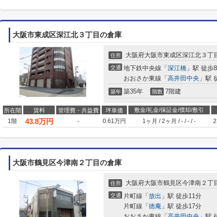
大阪市東成区深江北３丁目の倉庫
大阪府大阪市東成区深江北３丁
住所
交通
地下鉄中央線「
深江橋
」駅 徒歩
おおさか東線「
高井田中央
」駅 
築35年
7階建
築年
階数
敷金/礼金/保証金/償却/敷引
所在階
賃料
管理費・共益費
坪単価
43.8
万円
1階
-
0.61万円
1ヶ月
/
2ヶ月
/
-
/
-
/
-
2
大阪市鶴見区今津南２丁目の倉庫
大阪府大阪市鶴見区今津南２丁
住所
交通
片町線「
放出
」駅 徒歩11分
片町線「
徳庵
」駅 徒歩17分
おおさか東線「
高井田中央
」駅 