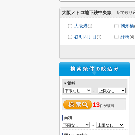
大阪メトロ地下鉄中央線
駅で絞り
大阪港
朝潮橋
(1)
谷町四丁目
緑橋
(1)
(4)
▼賃料
～
13
件が該当
面積
～