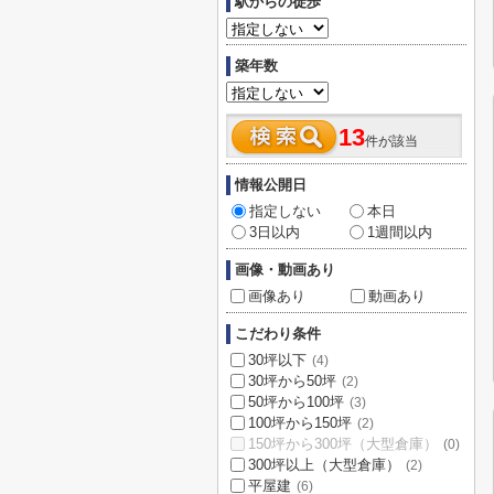
駅からの徒歩
築年数
13
件が該当
情報公開日
指定しない
本日
3日以内
1週間以内
画像・動画あり
画像あり
動画あり
こだわり条件
30坪以下
(4)
30坪から50坪
(2)
50坪から100坪
(3)
100坪から150坪
(2)
150坪から300坪（大型倉庫）
(0)
300坪以上（大型倉庫）
(2)
平屋建
(6)