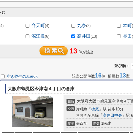
込む
弁天町
九条
本町
(4)
(4)
(2)
深江橋
高井田
長田
(6)
(13)
13
件が該当
並び順：
16
13
該当公開件数
棟 部屋数
室 
空き物件のみ表示
大阪市鶴見区今津南４丁目の倉庫
大阪府大阪市鶴見区今津南４丁
住所
交通
片町線「
徳庵
」駅 徒歩10分
おおさか東線「
高井田中央
」駅 
築27年
1階建
築年
階数