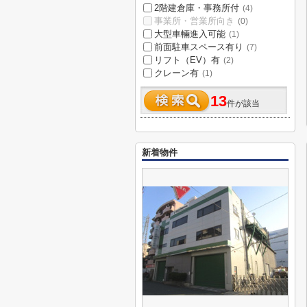
2階建倉庫・事務所付
(4)
事業所・営業所向き
(0)
大型車輛進入可能
(1)
前面駐車スペース有り
(7)
リフト（EV）有
(2)
クレーン有
(1)
13
件が該当
新着物件