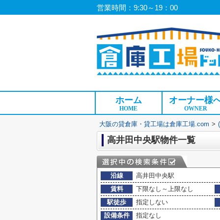
営業時間：9:30～19：00
ホーム
オーナー様
HOME
OWNER
大阪の貸倉庫・貸工場は倉庫工場.com
>
高井田中央駅物件一覧
沿線
高井田中央駅
賃料
下限なし～上限なし
駅徒歩
指定しない
設備条件
指定なし