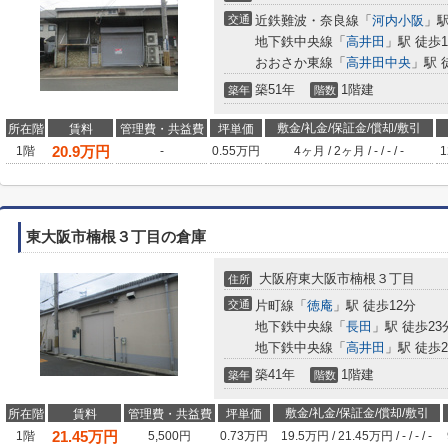
交通
近鉄難波・奈良線「
河内小阪
」駅
地下鉄中央線「
高井田
」駅 徒歩1
おおさか東線「
高井田中央
」駅 
築51年
1階建
築年
階数
敷金/礼金/保証金/償却/敷引
所在階
賃料
管理費・共益費
坪単価
20.9
万円
1階
-
0.55万円
4ヶ月
/
2ヶ月
/
-
/
-
/
-
1
東大阪市楠根３丁目の倉庫
大阪府東大阪市楠根３丁目
住所
交通
片町線「
徳庵
」駅 徒歩12分
地下鉄中央線「
長田
」駅 徒歩23
地下鉄中央線「
高井田
」駅 徒歩2
築41年
1階建
築年
階数
敷金/礼金/保証金/償却/敷引
所在階
賃料
管理費・共益費
坪単価
21.45
万円
1階
5,500円
0.73万円
19.5万円
/
21.45万円
/
-
/
-
/
-