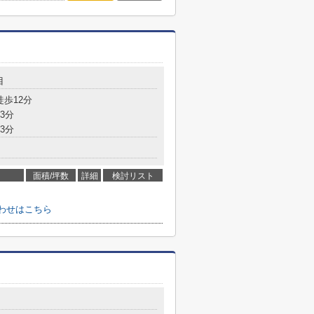
目
徒歩12分
3分
3分
面積/坪数
詳細
検討リスト
わせはこちら