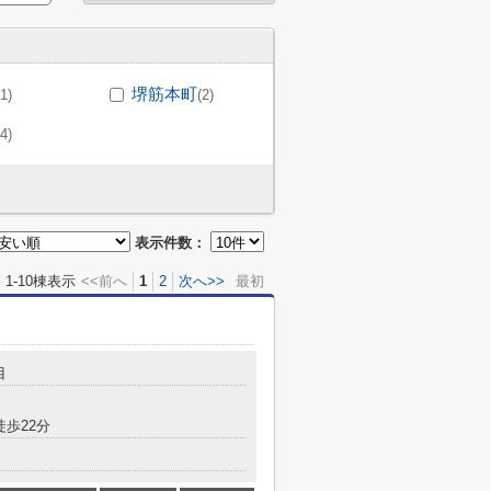
堺筋本町
(1)
(2)
(4)
表示件数：
1-10棟表示
<<前へ
1
2
次へ>>
最初
目
徒歩22分