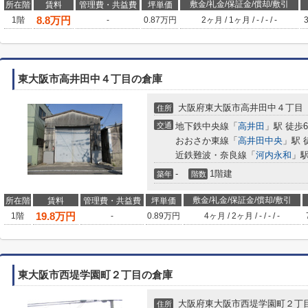
敷金/礼金/保証金/償却/敷引
所在階
賃料
管理費・共益費
坪単価
8.8
万円
1階
-
0.87万円
2ヶ月
/
1ヶ月
/
-
/
-
/
-
東大阪市高井田中４丁目の倉庫
大阪府東大阪市高井田中４丁目
住所
交通
地下鉄中央線「
高井田
」駅 徒歩
おおさか東線「
高井田中央
」駅 
近鉄難波・奈良線「
河内永和
」駅
-
1階建
築年
階数
敷金/礼金/保証金/償却/敷引
所在階
賃料
管理費・共益費
坪単価
19.8
万円
1階
-
0.89万円
4ヶ月
/
2ヶ月
/
-
/
-
/
-
東大阪市西堤学園町２丁目の倉庫
大阪府東大阪市西堤学園町２丁
住所