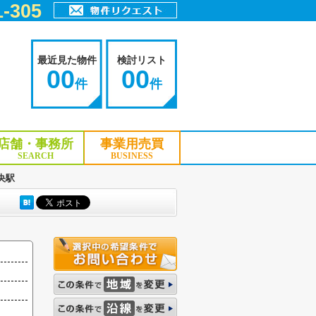
-305
最近見た物件
検討リスト
00
00
件
件
店舗・事務所
事業用売買
SEARCH
BUSINESS
央駅