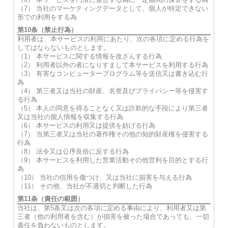
（7） 当社のマーケティングデータとして、個人が特定できない
形での利用をする為
第10条（禁止行為）
利用者は、本サービスの利用にあたり、次の各項に定める行為を
してはならないものとします。
（1） 本サービスに関する情報を改ざんする行為
（2） 利用者以外の者になりすまして本サービスを利用する行為
（3） 有害なコンピュータープログラム等を送信又は書き込む行
為
（4） 第三者又は当社の財産、名誉及びプライバシー等を侵害す
る行為
（5） 本人の同意を得ることなく又は詐欺的な手段により第三者
又は当社の個人情報を収集する行為
（6） 本サービスの利用又は提供を妨げる行為
（7） 当第三者又は当社の著作権その他の知的財産権を侵害する
行為
（8） 法令又は公序良俗に反する行為
（9） 本サービスを利用した営業活動その他営利を目的とする行
為
（10） 当社の信用を傷つけ、又は当社に損害を与える行為
（11） その他、当社が不適切と判断した行為
第11条（責任の範囲）
当社は、第5条又は次の各項に定める事由により、利用者又は第
三者（他の利用者を含む）が損害を被った場合であっても、一切
責任を負わないものとします。