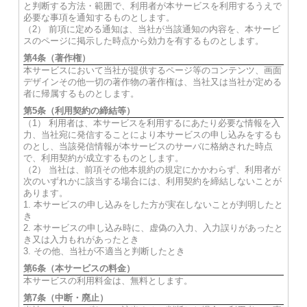
と判断する方法・範囲で、利用者が本サービスを利用するうえで
必要な事項を通知するものとします。
（2） 前項に定める通知は、当社が当該通知の内容を、本サービ
スのページに掲示した時点から効力を有するものとします。
第4条（著作権）
本サービスにおいて当社が提供するページ等のコンテンツ、画面
デザインその他一切の著作物の著作権は、当社又は当社が定める
者に帰属するものとします。
第5条（利用契約の締結等）
（1） 利用者は、本サービスを利用するにあたり必要な情報を入
力、当社宛に発信することにより本サービスの申し込みをするも
のとし、当該発信情報が本サービスのサーバに格納された時点
で、利用契約が成立するものとします。
（2） 当社は、前項その他本規約の規定にかかわらず、利用者が
次のいずれかに該当する場合には、利用契約を締結しないことが
あります。
1. 本サービスの申し込みをした方が実在しないことが判明したと
き
2. 本サービスの申し込み時に、虚偽の入力、入力誤りがあったと
き又は入力もれがあったとき
3. その他、当社が不適当と判断したとき
第6条（本サービスの料金）
本サービスの利用料金は、無料とします。
第7条（中断・廃止）