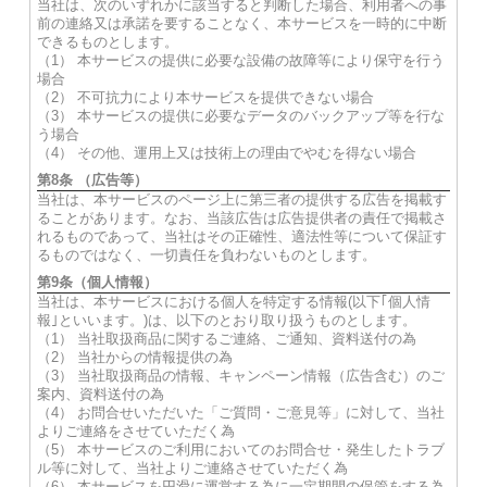
当社は、次のいずれかに該当すると判断した場合、利用者への事
前の連絡又は承諾を要することなく、本サービスを一時的に中断
できるものとします。
（1） 本サービスの提供に必要な設備の故障等により保守を行う
場合
（2） 不可抗力により本サービスを提供できない場合
（3） 本サービスの提供に必要なデータのバックアップ等を行な
う場合
（4） その他、運用上又は技術上の理由でやむを得ない場合
第8条 （広告等）
当社は、本サービスのページ上に第三者の提供する広告を掲載す
ることがあります。なお、当該広告は広告提供者の責任で掲載さ
れるものであって、当社はその正確性、適法性等について保証す
るものではなく、一切責任を負わないものとします。
第9条（個人情報）
当社は、本サービスにおける個人を特定する情報(以下｢個人情
報｣といいます。)は、以下のとおり取り扱うものとします。
（1） 当社取扱商品に関するご連絡、ご通知、資料送付の為
（2） 当社からの情報提供の為
（3） 当社取扱商品の情報、キャンペーン情報（広告含む）のご
案内、資料送付の為
（4） お問合せいただいた「ご質問・ご意見等」に対して、当社
よりご連絡をさせていただく為
（5） 本サービスのご利用においてのお問合せ・発生したトラブ
ル等に対して、当社よりご連絡させていただく為
（6） 本サービスを円滑に運営する為に一定期間の保管をする為