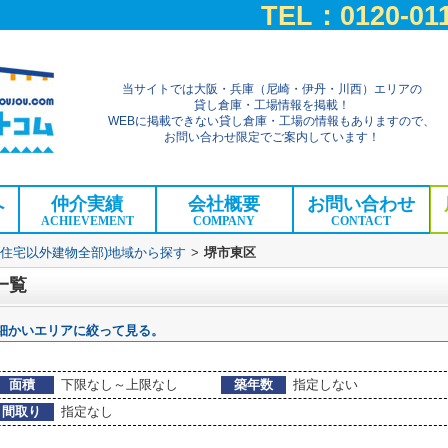
TEL：0120-011
当サイトでは大阪・兵庫（尼崎・伊丹・川西）エリアの
貸し倉庫・工場情報を掲載！
WEBに掲載できない貸し倉庫・工場の情報もありますので、
お問い合わせ限定でご案内しています！
へ
仲介実績
会社概要
お問い合わせ
ACHIEVEMENT
COMPANY
CONTACT
(住宅以外建物全部)地域から探す
>
堺市東区
一覧
細かいエリアに絞って見る。
面積
下限なし～上限なし
築年数
指定しない
間取り
指定なし