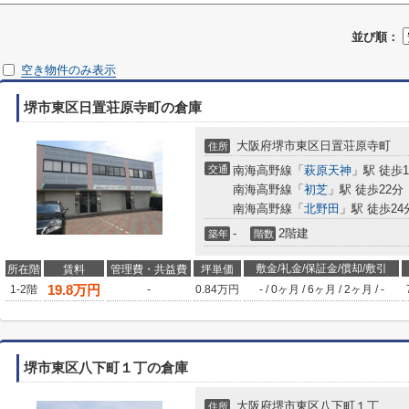
並び順：
空き物件のみ表示
堺市東区日置荘原寺町の倉庫
大阪府堺市東区日置荘原寺町
住所
交通
南海高野線「
萩原天神
」駅 徒歩1
南海高野線「
初芝
」駅 徒歩22分
南海高野線「
北野田
」駅 徒歩24
-
2階建
築年
階数
敷金/礼金/保証金/償却/敷引
所在階
賃料
管理費・共益費
坪単価
19.8
万円
1-2階
-
0.84万円
-
/
0ヶ月
/
6ヶ月
/
2ヶ月
/
-
堺市東区八下町１丁の倉庫
大阪府堺市東区八下町１丁
住所