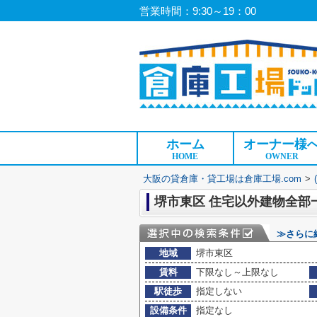
営業時間：9:30～19：00
ホーム
オーナー様
HOME
OWNER
大阪の貸倉庫・貸工場は倉庫工場.com
>
堺市東区 住宅以外建物全部
≫さらに
地域
堺市東区
賃料
下限なし～上限なし
駅徒歩
指定しない
設備条件
指定なし