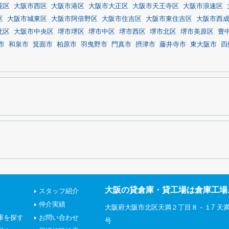
花区
大阪市西区
大阪市港区
大阪市大正区
大阪市天王寺区
大阪市浪速区
区
大阪市城東区
大阪市阿倍野区
大阪市住吉区
大阪市東住吉区
大阪市西
北区
大阪市中央区
堺市堺区
堺市中区
堺市西区
堺市北区
堺市美原区
豊
市
和泉市
箕面市
柏原市
羽曳野市
門真市
摂津市
藤井寺市
東大阪市
四
大阪の貸倉庫・貸工場は倉庫工場.
スタッフ紹介
仲介実績
大阪府大阪市北区天満２丁目８－１7 天満
庫を探す
お問い合わせ
号