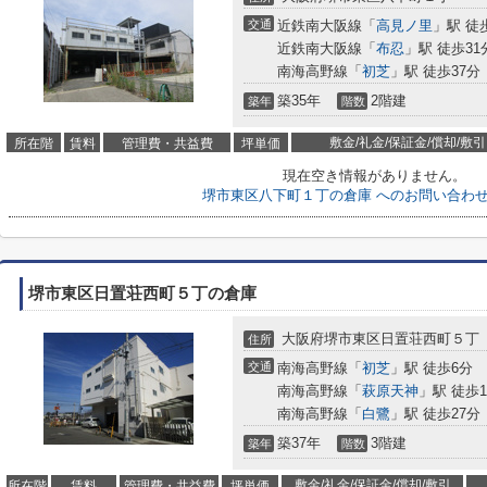
交通
近鉄南大阪線「
高見ノ里
」駅 徒
近鉄南大阪線「
布忍
」駅 徒歩31
南海高野線「
初芝
」駅 徒歩37分
築35年
2階建
築年
階数
敷金/礼金/保証金/償却/敷引
所在階
賃料
管理費・共益費
坪単価
現在空き情報がありません。
堺市東区八下町１丁の倉庫 へのお問い合わ
堺市東区日置荘西町５丁の倉庫
大阪府堺市東区日置荘西町５丁
住所
交通
南海高野線「
初芝
」駅 徒歩6分
南海高野線「
萩原天神
」駅 徒歩1
南海高野線「
白鷺
」駅 徒歩27分
築37年
3階建
築年
階数
敷金/礼金/保証金/償却/敷引
所在階
賃料
管理費・共益費
坪単価