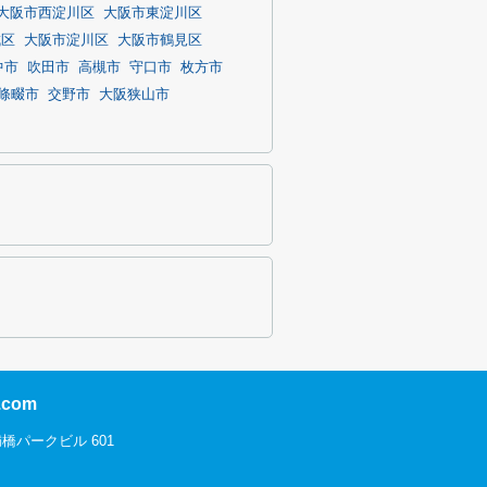
大阪市西淀川区
大阪市東淀川区
成区
大阪市淀川区
大阪市鶴見区
中市
吹田市
高槻市
守口市
枚方市
條畷市
交野市
大阪狭山市
com
橋パークビル 601