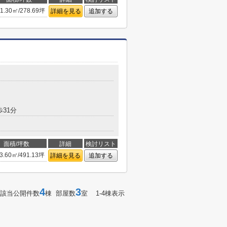
1.30㎡/278.69坪
詳細を見る
追加する
歩31分
面積/坪数
詳細
検討リスト
3.60㎡/491.13坪
詳細を見る
追加する
4
3
該当公開件数
棟 部屋数
室 1-4棟表示