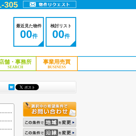
-305
最近見た物件
検討リスト
00
00
件
件
店舗・事務所
事業用売買
SEARCH
BUSINESS