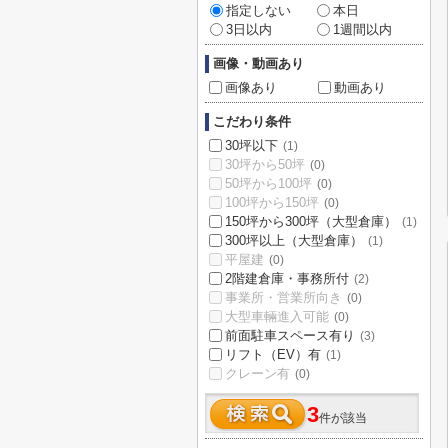
指定しない
本日
3日以内
1週間以内
画像・動画あり
画像あり
動画あり
こだわり条件
30坪以下
(1)
30坪から50坪
(0)
50坪から100坪
(0)
100坪から150坪
(0)
150坪から300坪（大型倉庫）
(1)
300坪以上（大型倉庫）
(1)
平屋建
(0)
2階建倉庫・事務所付
(2)
事業所・営業所向き
(0)
大型車輛進入可能
(0)
前面駐車スペース有り
(3)
リフト（EV）有
(1)
クレーン有
(0)
3
件が該当