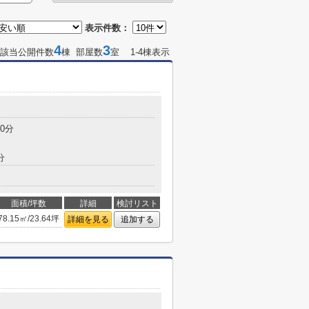
表示件数：
4
3
該当公開件数
棟 部屋数
室 1-4棟表示
0分
分
面積/坪数
詳細
検討リスト
78.15㎡/23.64坪
詳細を見る
追加する