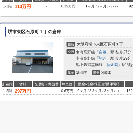
110
万円
1-3階
-
0.39万円
1ヶ月
/
2ヶ月
/
-
/
-
/
-
92
堺市東区石原町１丁の倉庫
大阪府堺市東区石原町１丁
住所
交通
南海高野線「
白鷺
」駅 徒歩27分
南海高野線「
初芝
」駅 徒歩29分
地下鉄御堂筋線「
新金岡
」駅 徒
築36年
2階建
築年
階数
敷金/礼金/保証金/償却/敷引
所在階
賃料
管理費・共益費
坪単価
297
万円
1-2階
-
0.6万円
0ヶ月
/
3.3ヶ月
/
3ヶ月
/
-
/
-
162