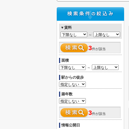
▼賃料
～
3
件が該当
面積
～
駅からの徒歩
築年数
3
件が該当
情報公開日