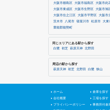
大阪市都島区
大阪市福島区
大阪市此
大阪市東成区
大阪市生野区
大阪市旭
大阪市住之江区
大阪市平野区
大阪市
茨木市
八尾市
寝屋川市
松原市
大東
豊能郡能勢町
同じエリアにある駅から探す
白鷺
初芝
萩原天神
北野田
周辺の駅から探す
萩原天神
初芝
北野田
白鷺
狭山
ホーム
倉庫を探す
会社概要
工場を探す
プライバシーポリシー
事務所付倉