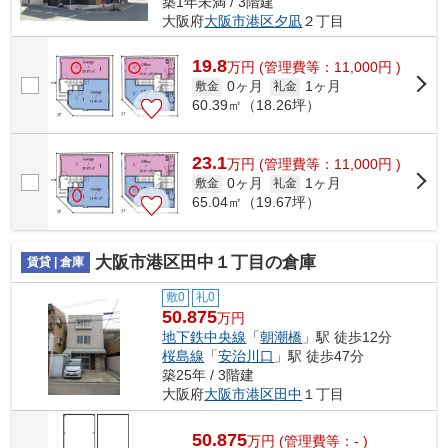
築1年未満 / 3階建
大阪府
大阪市港区
夕凪
２丁目
19.8
万
円
(管理費等：11,000円 )
0ヶ月
1ヶ月
敷金
礼金
60.39㎡（18.26坪）
23.1
万
円
(管理費等：11,000円 )
0ヶ月
1ヶ月
敷金
礼金
65.04㎡（19.67坪）
大阪市港区田中１丁目の倉庫
賃貸 | 倉庫
敷0
礼0
50.875
万円
地下鉄中央線
「
朝潮橋
」駅 徒歩12分
桜島線
「
安治川口
」駅 徒歩47分
築25年 / 3階建
大阪府
大阪市港区
田中
１丁目
50.875
万
円
(管理費等：- )