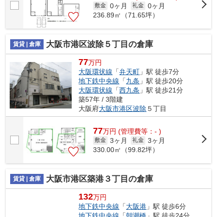
0ヶ月
0ヶ月
敷金
礼金
236.89㎡（71.65坪）
大阪市港区波除５丁目の倉庫
賃貸 | 倉庫
77
万円
大阪環状線
「
弁天町
」駅 徒歩7分
地下鉄中央線
「
九条
」駅 徒歩20分
大阪環状線
「
西九条
」駅 徒歩21分
築57年 / 3階建
大阪府
大阪市港区
波除
５丁目
77
万
円
(管理費等：- )
3ヶ月
3ヶ月
敷金
礼金
330.00㎡（99.82坪）
大阪市港区築港３丁目の倉庫
賃貸 | 倉庫
132
万円
地下鉄中央線
「
大阪港
」駅 徒歩6分
地下鉄中央線
「
朝潮橋
」駅 徒歩24分