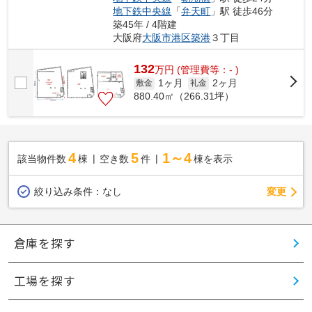
地下鉄中央線
「
弁天町
」駅 徒歩46分
築45年 / 4階建
大阪府
大阪市港区
築港
３丁目
132
万
円
(管理費等：- )
1ヶ月
2ヶ月
敷金
礼金
880.40㎡（266.31坪）
4
5
1～4
該当物件数
棟
空き数
件
棟を表示
変更
絞り込み条件：
なし
倉庫を探す
工場を探す