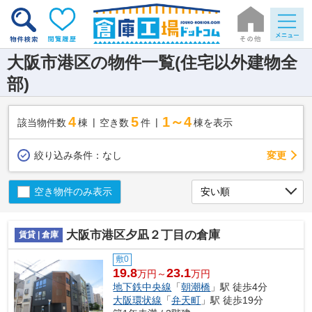
大阪市港区の物件一覧(住宅以外建物全
部)
4
5
1～4
該当物件数
棟
空き数
件
棟を表示
変更
絞り込み条件：
なし
空き物件のみ表示
大阪市港区夕凪２丁目の倉庫
賃貸 | 倉庫
敷0
19.8
23.1
万円～
万円
地下鉄中央線
「
朝潮橋
」駅 徒歩4分
大阪環状線
「
弁天町
」駅 徒歩19分