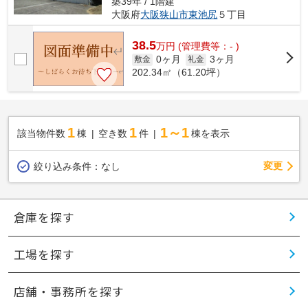
築39年 / 1階建
大阪府
大阪狭山市
東池尻
５丁目
38.5
万
円
(管理費等：- )
0ヶ月
3ヶ月
敷金
礼金
202.34㎡（61.20坪）
1
1
1～1
該当物件数
棟
空き数
件
棟を表示
変更
絞り込み条件：
なし
倉庫を探す
工場を探す
店舗・事務所を探す