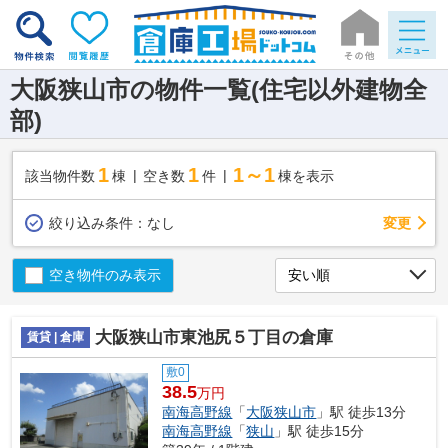
大阪狭山市の物件一覧(住宅以外建物全
部)
1
1
1～1
該当物件数
棟
空き数
件
棟を表示
変更
絞り込み条件：
なし
空き物件のみ表示
大阪狭山市東池尻５丁目の倉庫
賃貸 | 倉庫
敷0
38.5
万円
南海高野線
「
大阪狭山市
」駅 徒歩13分
南海高野線
「
狭山
」駅 徒歩15分