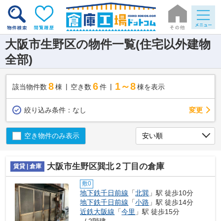
大阪市生野区の物件一覧(住宅以外建物
全部)
8
6
1～8
該当物件数
棟
空き数
件
棟を表示
変更
絞り込み条件：
なし
空き物件のみ表示
大阪市生野区巽北２丁目の倉庫
賃貸 | 倉庫
敷0
地下鉄千日前線
「
北巽
」駅 徒歩10分
地下鉄千日前線
「
小路
」駅 徒歩14分
近鉄大阪線
「
今里
」駅 徒歩15分
- / 2階建