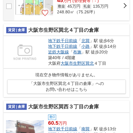
45
万
円
(管理費等：- )
45万円
135万円
敷金
礼金
248.80㎡（75.26坪）
大阪市生野区巽北４丁目の倉庫
賃貸 | 倉庫
地下鉄千日前線
「
北巽
」駅 徒歩6分
地下鉄千日前線
「
小路
」駅 徒歩14分
近鉄大阪線
「
布施
」駅 徒歩20分
築40年 / 4階建
大阪府
大阪市生野区
巽北
４丁目
現在空き物件情報がありません。
「大阪市生野区巽北４丁目の倉庫」への
お問い合わせはこちら
大阪市生野区巽西３丁目の倉庫
賃貸 | 倉庫
敷0
60.5
万円
地下鉄千日前線
「
南巽
」駅 徒歩13分