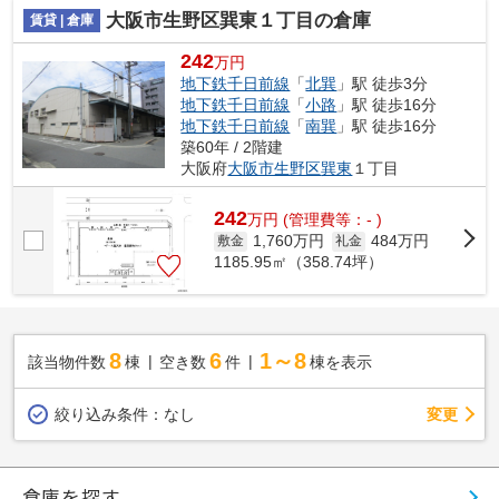
大阪市生野区巽東１丁目の倉庫
賃貸 | 倉庫
242
万円
地下鉄千日前線
「
北巽
」駅 徒歩3分
地下鉄千日前線
「
小路
」駅 徒歩16分
地下鉄千日前線
「
南巽
」駅 徒歩16分
築60年 / 2階建
大阪府
大阪市生野区
巽東
１丁目
242
万
円
(管理費等：- )
1,760万円
484万円
敷金
礼金
1185.95㎡（358.74坪）
8
6
1～8
該当物件数
棟
空き数
件
棟を表示
変更
絞り込み条件：
なし
倉庫を探す