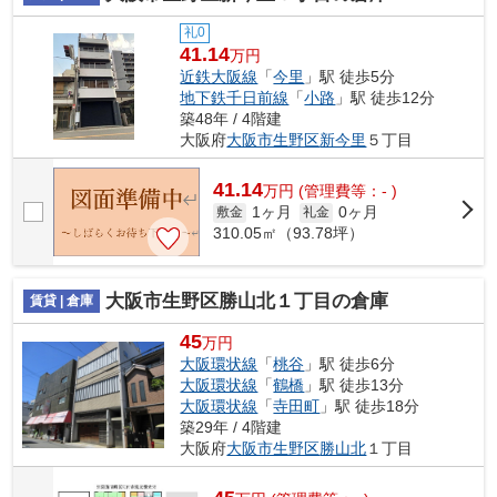
礼0
41.14
万円
近鉄大阪線
「
今里
」駅 徒歩5分
地下鉄千日前線
「
小路
」駅 徒歩12分
築48年 / 4階建
大阪府
大阪市生野区
新今里
５丁目
41.14
万
円
(管理費等：- )
1ヶ月
0ヶ月
敷金
礼金
310.05㎡（93.78坪）
大阪市生野区勝山北１丁目の倉庫
賃貸 | 倉庫
45
万円
大阪環状線
「
桃谷
」駅 徒歩6分
大阪環状線
「
鶴橋
」駅 徒歩13分
大阪環状線
「
寺田町
」駅 徒歩18分
築29年 / 4階建
大阪府
大阪市生野区
勝山北
１丁目