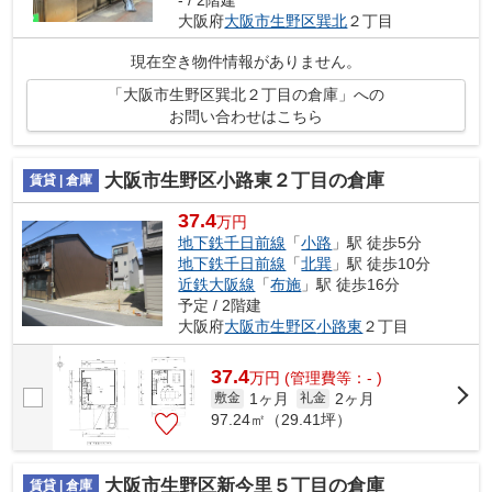
大阪府
大阪市生野区
巽北
２丁目
現在空き物件情報がありません。
「大阪市生野区巽北２丁目の倉庫」への
お問い合わせはこちら
大阪市生野区小路東２丁目の倉庫
賃貸 | 倉庫
37.4
万円
地下鉄千日前線
「
小路
」駅 徒歩5分
地下鉄千日前線
「
北巽
」駅 徒歩10分
近鉄大阪線
「
布施
」駅 徒歩16分
予定 / 2階建
大阪府
大阪市生野区
小路東
２丁目
37.4
万
円
(管理費等：- )
1ヶ月
2ヶ月
敷金
礼金
97.24㎡（29.41坪）
大阪市生野区新今里５丁目の倉庫
賃貸 | 倉庫