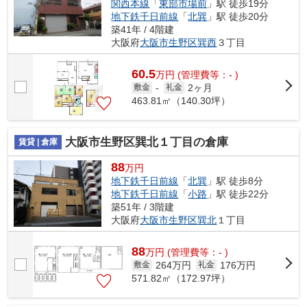
関西本線
「
東部市場前
」駅 徒歩19分
地下鉄千日前線
「
北巽
」駅 徒歩20分
築41年 / 4階建
大阪府
大阪市生野区
巽西
３丁目
60.5
万
円
(管理費等：- )
2ヶ月
敷金
-
礼金
463.81㎡（140.30坪）
大阪市生野区巽北１丁目の倉庫
賃貸 | 倉庫
88
万円
地下鉄千日前線
「
北巽
」駅 徒歩8分
地下鉄千日前線
「
小路
」駅 徒歩22分
築51年 / 3階建
大阪府
大阪市生野区
巽北
１丁目
88
万
円
(管理費等：- )
264万円
176万円
敷金
礼金
571.82㎡（172.97坪）