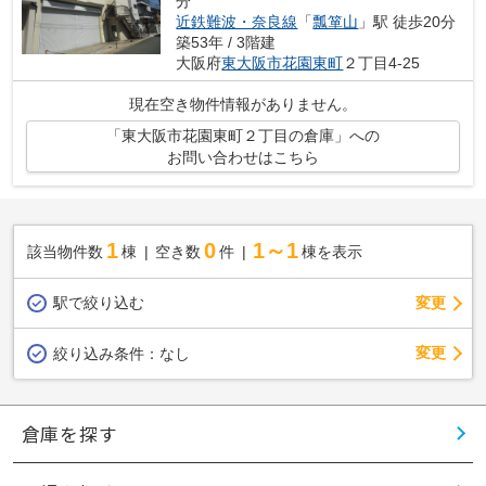
分
近鉄難波・奈良線
「
瓢箪山
」駅 徒歩20分
築53年 / 3階建
大阪府
東大阪市
花園東町
２丁目4-25
現在空き物件情報がありません。
「東大阪市花園東町２丁目の倉庫」への
お問い合わせはこちら
1
0
1～1
該当物件数
棟
空き数
件
棟を表示
駅で絞り込む
変更
変更
絞り込み条件：
なし
倉庫を探す