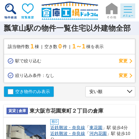
瓢箪山駅の物件一覧住宅以外建物全部
1
0
1～1
該当物件数
棟
空き数
件
棟を表示
駅で絞り込む
変更
変更
絞り込み条件：
なし
空き物件のみ表示
東大阪市花園東町２丁目の倉庫
賃貸 | 倉庫
敷0
近鉄難波・奈良線
「
東花園
」駅 徒歩4分
近鉄難波・奈良線
「
河内花園
」駅 徒歩10