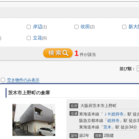
岸辺
吹田
新大
(1)
(2)
立花
)
(6)
1
件が該当
並び順：
空き物件のみ表示
茨木市上野町の倉庫
大阪府茨木市上野町
住所
交通
東海道本線「
ＪＲ総持寺
」駅 徒
阪急京都本線「
総持寺
」駅 徒歩3
東海道本線「
茨木
」駅 徒歩34分
築2年
2階建
築年
階数