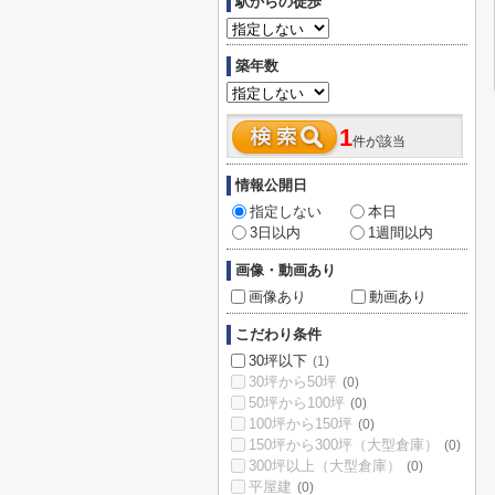
駅からの徒歩
築年数
1
件が該当
情報公開日
指定しない
本日
3日以内
1週間以内
画像・動画あり
画像あり
動画あり
こだわり条件
30坪以下
(1)
30坪から50坪
(0)
50坪から100坪
(0)
100坪から150坪
(0)
150坪から300坪（大型倉庫）
(0)
300坪以上（大型倉庫）
(0)
平屋建
(0)