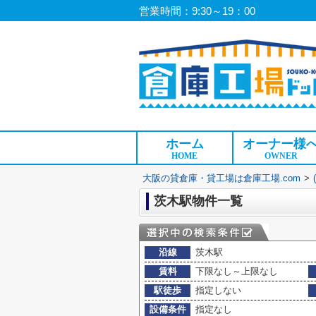
営業時間：9:30～19：00
ホーム
オーナー様
HOME
OWNER
大阪の貸倉庫・貸工場は倉庫工場.com
>
茨木駅物件一覧
沿線
茨木駅
賃料
下限なし～上限なし
駅徒歩
指定しない
設備条件
指定なし