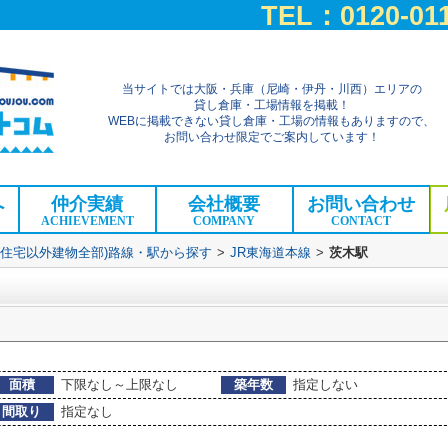
TEL：0120-011
当サイトでは大阪・兵庫（尼崎・伊丹・川西）エリアの
貸し倉庫・工場情報を掲載！
WEBに掲載できない貸し倉庫・工場の情報もありますので、
お問い合わせ限定でご案内しています！
へ
仲介実績
会社概要
お問い合わせ
ACHIEVEMENT
COMPANY
CONTACT
(住宅以外建物全部)路線・駅から探す
>
JR東海道本線
>
茨木駅
面積
下限なし～上限なし
築年数
指定しない
間取り
指定なし