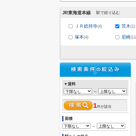
JR東海道本線
駅で絞り込む
ＪＲ総持寺
茨木
(4)
(1)
塚本
尼崎
(4)
(11
▼賃料
～
1
件が該当
面積
～