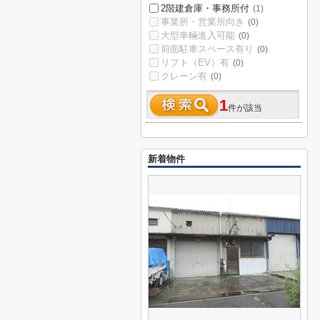
2階建倉庫・事務所付
(1)
事業所・営業所向き
(0)
大型車輛進入可能
(0)
前面駐車スペース有り
(0)
リフト（EV）有
(0)
クレーン有
(0)
1
件が該当
新着物件