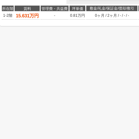
敷金/礼金/保証金/償却/敷引
所在階
賃料
管理費・共益費
坪単価
15.631
万円
1-2階
-
0.81万円
0ヶ月
/
2ヶ月
/
-
/
-
/
-