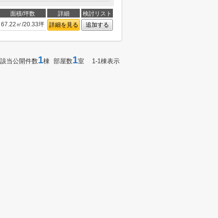
面積/坪数
詳細
検討リスト
67.22㎡/20.33坪
詳細を見る
追加する
1
1
該当公開件数
棟 部屋数
室 1-1棟表示