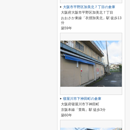
大阪市平野区加美北７丁目の倉庫
大阪府大阪市平野区加美北７丁目
おおさか東線「衣摺加美北」駅 徒歩13
分
築59年
寝屋川市下神田町の倉庫
大阪府寝屋川市下神田町
京阪本線「萱島」駅 徒歩3分
築60年