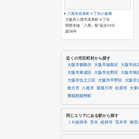
八尾市高美町４丁目の倉庫
大阪府八尾市高美町４丁目
関西本線「八尾」駅 徒歩14分
築36年
近くの市区町村から探す
大阪市都島区
大阪市福島区
大阪市此
大阪市東成区
大阪市生野区
大阪市旭
大阪市住之江区
大阪市平野区
大阪市
枚方市
八尾市
寝屋川市
松原市
大東
豊能郡能勢町
同じエリアにある駅から探す
ＪＲ総持寺
茨木
総持寺
茨木市
南茨