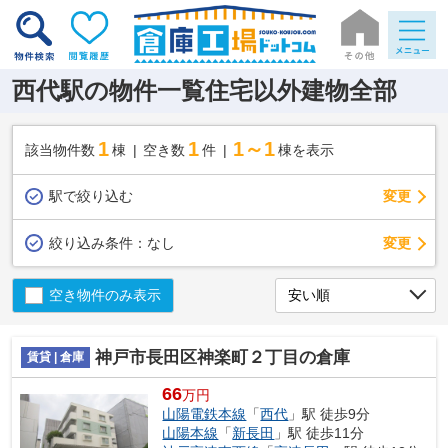
西代駅の物件一覧住宅以外建物全部
1
1
1～1
該当物件数
棟
空き数
件
棟を表示
駅で絞り込む
変更
変更
絞り込み条件：
なし
空き物件のみ表示
神戸市長田区神楽町２丁目の倉庫
賃貸 | 倉庫
66
万円
山陽電鉄本線
「
西代
」駅 徒歩9分
山陽本線
「
新長田
」駅 徒歩11分