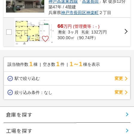
神戸高速東西線
「
高速長田
」駅 徒歩12分
築47年 / 4階建
兵庫県
神戸市長田区
神楽町
２丁目
66
万
円
(管理費等：- )
3ヶ月
132万円
敷金
礼金
300.00㎡（90.74坪）
1
1
1～1
該当物件数
棟
空き数
件
棟を表示
駅で絞り込む
変更
変更
絞り込み条件：
なし
倉庫を探す
工場を探す