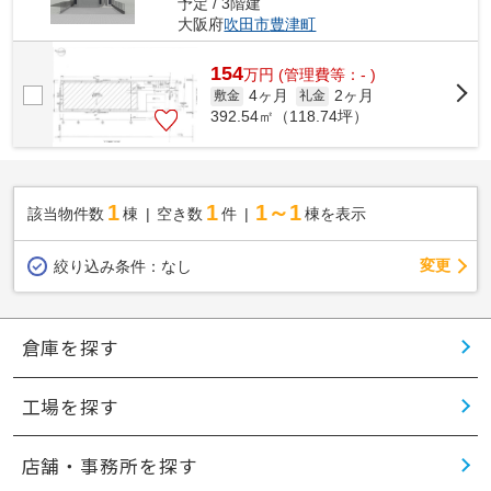
予定 / 3階建
大阪府
吹田市
豊津町
154
万
円
(管理費等：- )
4ヶ月
2ヶ月
敷金
礼金
392.54㎡（118.74坪）
1
1
1～1
該当物件数
棟
空き数
件
棟を表示
変更
絞り込み条件：
なし
倉庫を探す
工場を探す
店舗・事務所を探す