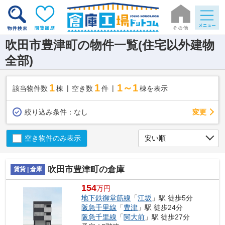
吹田市豊津町の物件一覧(住宅以外建物
全部)
1
1
1～1
該当物件数
棟
空き数
件
棟を表示
変更
絞り込み条件：
なし
空き物件のみ表示
吹田市豊津町の倉庫
賃貸 | 倉庫
154
万円
地下鉄御堂筋線
「
江坂
」駅 徒歩5分
阪急千里線
「
豊津
」駅 徒歩24分
阪急千里線
「
関大前
」駅 徒歩27分