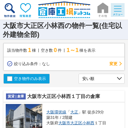
大阪市大正区小林西の物件一覧(住宅以
外建物全部)
1
0
1～1
該当物件数
棟
空き数
件
棟を表示
変更
絞り込み条件：
なし
空き物件のみ表示
大阪市大正区小林西１丁目の倉庫
賃貸 | 倉庫
大阪環状線
「
大正
」駅 徒歩29分
築31年 / 2階建
大阪府
大阪市大正区
小林西
１丁目