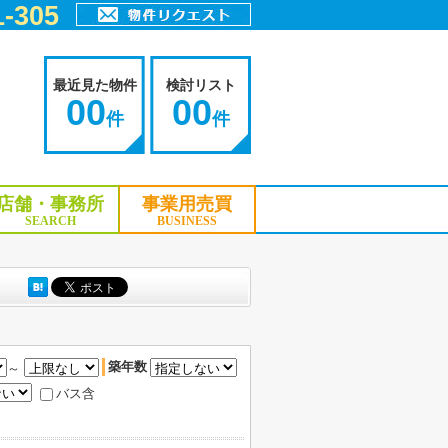
-305
最近見た物件
検討リスト
00
00
件
件
店舗・事務所
事業用売買
SEARCH
BUSINESS
築年数
～
バス含