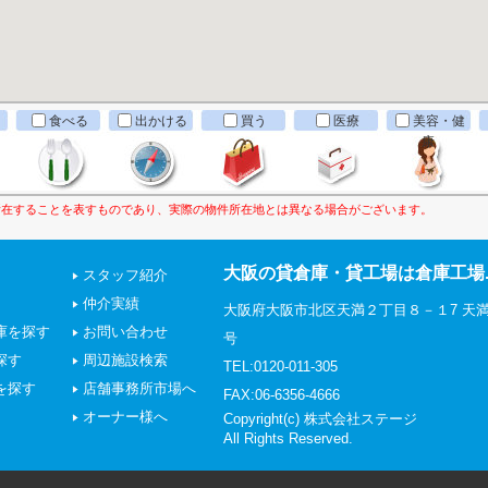
食べる
出かける
買う
医療
美容・健
康
所在することを表すものであり、実際の物件所在地とは異なる場合がございます。
大阪の貸倉庫・貸工場は倉庫工場.
スタッフ紹介
仲介実績
大阪府大阪市北区天満２丁目８－１7 天満
庫を探す
お問い合わせ
号
探す
周辺施設検索
TEL:0120-011-305
を探す
店舗事務所市場へ
FAX:06-6356-4666
オーナー様へ
Copyright(c) 株式会社ステージ
All Rights Reserved.