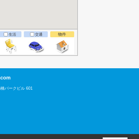
物件
生活
交通
com
橋パークビル 601