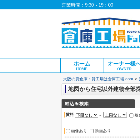
営業時間：9:30～19：00
ホーム
オーナー様
HOME
OWNER
大阪の貸倉庫・貸工場は倉庫工場.com
>
地図から住宅以外建物全部
賃料
～
敷
画像あり
動画あり