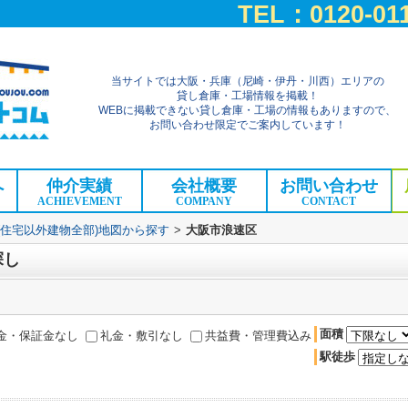
TEL：0120-011
当サイトでは大阪・兵庫（尼崎・伊丹・川西）エリアの
貸し倉庫・工場情報を掲載！
WEBに掲載できない貸し倉庫・工場の情報もありますので、
お問い合わせ限定でご案内しています！
へ
仲介実績
会社概要
お問い合わせ
ACHIEVEMENT
COMPANY
CONTACT
(住宅以外建物全部)地図から探す
>
大阪市浪速区
探し
面積
金・保証金なし
礼金・敷引なし
共益費・管理費込み
駅徒歩